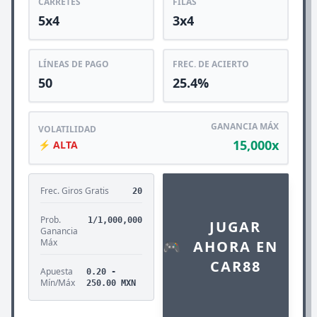
CARRETES
FILAS
5x4
3x4
LÍNEAS DE PAGO
FREC. DE ACIERTO
50
25.4%
GANANCIA MÁX
VOLATILIDAD
15,000x
⚡ ALTA
Frec. Giros Gratis
20
Prob.
1/1,000,000
JUGAR
Ganancia
Máx
🎮
AHORA EN
CAR88
Apuesta
0.20 -
Mín/Máx
250.00 MXN