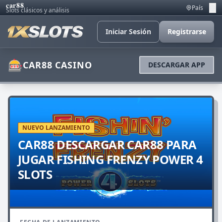
car88
País
Slots clásicos y análisis
Iniciar Sesión
Registrarse
🎰
CAR88 CASINO
DESCARGAR APP
NUEVO LANZAMIENTO
CAR88 DESCARGAR CAR88 PARA
JUGAR FISHING FRENZY POWER 4
SLOTS